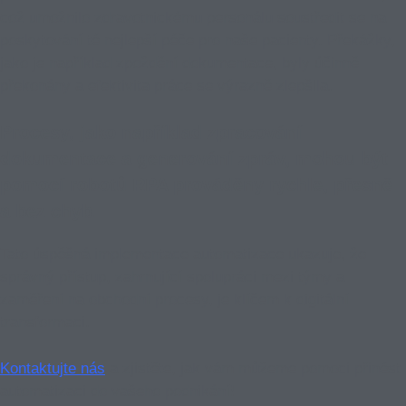
což umožnilo zdravotnickému personálu soustředit se na
poskytování té nejlepší péče pro naše pacienty. Překážky,
jako je například zpoždění dokumentace, byly účinně
překonány a efektivita práce se výrazně zlepšila.
Procesy, jako například zpracování
dokumentace a generování zpráv, mohou být
pomocí robotů RPA prováděny rychle, přesně
a bez chyb.
Tato úspěšná implementace automatizace ukazuje, že
správný přístup, zahrnující spolupráci mezi týmy a
zaměření na obchodní procesy, je klíčem k digitální
transformaci.
Kontaktujte nás
a zjistěte, jak vám můžeme pomoci přinést
automatizaci do vašeho podnikání!