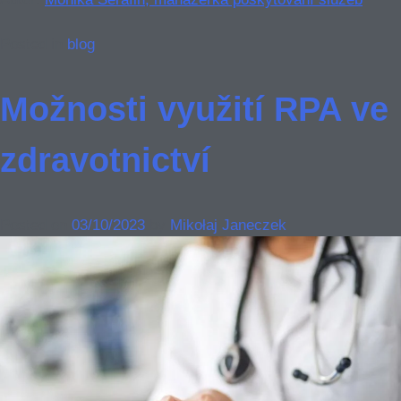
Posted in
blog
Možnosti využití RPA ve
zdravotnictví
Posted on
03/10/2023
by
Mikołaj Janeczek