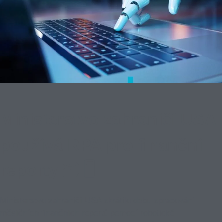
Ministerstvo zahraničí USA
používá RPA pro finanční
reporty 🗃️ 🖥️
Ministerstvo zahraničí USA zkrátilo dobu zpracování
měsíčních finančních reportů pomocí robotické