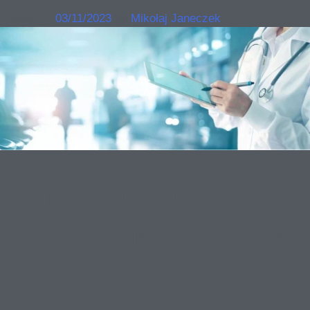
Posted on
03/11/2023
by
Mikołaj Janeczek
Příklad z lékařského
průmyslu – jak nastartovat
automatizaci?