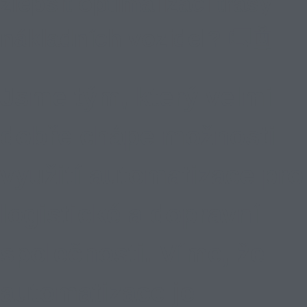
zlepšit optimalizaci trasy
nákladních vozidel? 🚚🤖
Jsme tým, který velmi
dobře chápe možnosti
využití automatizace pro
logistické a dopravní
společnosti. Víme, že
automatizace je