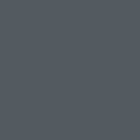
Komplexnost v oboru zdravotní péče představuje stálou
výzvu při hledání optimální péče o pacienty. Významnou
překážkou je administrativní zátěž, která je často kladena
na lékaře a zdravotnický personál.
Jedna velká lékařská
společnost urychlila
složité administrativní
úkoly přepracováním
svých obchodních
procesů pomocí