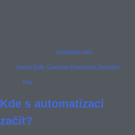
automatizace procesů, ale také praktická cvičení při
vytváření robotů. Školení vedou zkušení programátoři, kteří
účastníkům pomohou zvládnout RPA a vytvořit si vlastní
roboty. 🤖
Pokud se chcete o tomto školení, které pomůže vašemu
podnikání dozvědět více
kontaktujte nás!
👋
Autor:
Joanna Sioła, Customer Experience Specialist
Posted in
blog
Kde s automatizací
začít?