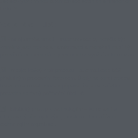
Jak ale využít výhod automatizace účetních a finančních
funkcí?
Zde je několik tipů:
1️⃣
Postoj zaměstnanců
– automatizace by neměla být
vnímána jako hrozba a zaměstnanci a manažeři musí být
přesvědčeni o výhodách plynoucích z využití automatizace.
2️⃣
Propojte každý krok procesu
– automatizace běží
příslušným procesním řetězcem. Úkoly na konci procesu
lze automatizovat pouze v případě, že je na začátku
proveden správný počáteční úkol. 🔄
3️⃣
Holistický přístup k technologiím
– komplexní a
integrovaný přístup k vývoji, implementaci a řízení
technologií v organizaci.