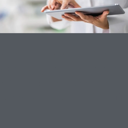
Možnosti využití RPA ve
zdravotnictví – jaké výhody
může robotizace přinést
personálu a pacientům? 🤖
🏥