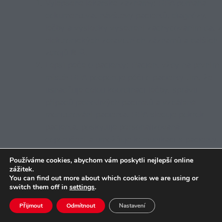
Vylepšené lékařské záznamy:
RPA pomáhá
dokumentovat návštevy pacientů, diagnózy,
léčby a výsledky vyšetření zachycováním dat z
elektronických zdravotních záznamů a dalších
zdrojů 📝🔍
Lepší péče o pacienty:
Pacient vždy na prvním
místě! RPA podporuje péči o pacienty tím, že
usnadňuje celou koordinaci léčby, správu
případů jednotlivých pacinetů a vzdálené
monitorování pacienta. RPA sleduje pokrok
pacienta, poskytuje personalizovaná
doporučení a umožňuje komunikaci s pacienty.
Může také analyzovat data a identifikovat
Používáme cookies, abychom vám poskytli nejlepší online
vysoce rizikové pacienty, kteří vyžadují
zážitek.
intervenci 🏥 😷
You can find out more about which cookies we are using or
switch them off in
settings
.
Zjednodušené administrativní procesy:
RPA
automatizuje úkoly, jako jsou plánování návštěv
Přijmout
Odmítnout
Nastavení
pacientů, účtování, zpracování požadavků,