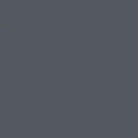
automatizace procesů (RPA)
ze 2 měsíců na pouhé … 2
dny! 🤯 🤖
CIO Kelly Fletcher v rozhovoru pro ITModTalks zdůraznila,
že agentura používá umělou inteligenci zejména v
oblastech back-office ke zlepšení provozní efektivity. ⏰.
RPA byla implementována i v oblasti organizování
repatriačních letů souvisejících s COVID-19. Podařilo se:
1️⃣ Snížit počet zaměstnanců potřebných pro zajištění
celého procesu repatriace
2️⃣ Urychlit repatriaci diplomatů v zahraničí.
Ministerstvo zahraničí USA klade důraz na poskytování
nejkvalitnějších dat diplomatům, což je klíčová součást
jejich diplomatické mise. Kultura zaměřená na data a
pilotování a škálování aplikací umělé inteligence a strojové
učení jsou hlavními cíli tříleté strategie.