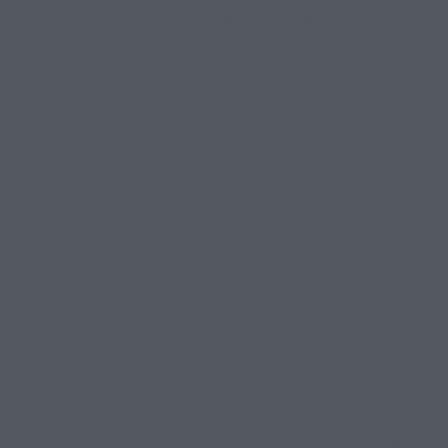
první řadě bylo nutné provést standardizaci pracovních
postupů.
Byl sestaven tým pro spolupráci se zdravotnickými týmy,
aby co nejlépe porozuměl jejich povinnostem a sledu
pracovních činností.
„Namísto automatizace jsme začali obchodním
procesem,“ – vysvětluje ředitel informačních a
digitálních technologií: „Začali jsme
spolupracovat s našimi stakeholdry, abychom
tak mohli indentifikovat skutečné problémy.
Dobrá kultura spolupráce a komunikace v naší
instituci se ukázala jako klíčová.“
Zavedením automatizace dosáhla společnost významných
přínosů. Zkrátil se čas a snížila se administrativní zátěž,