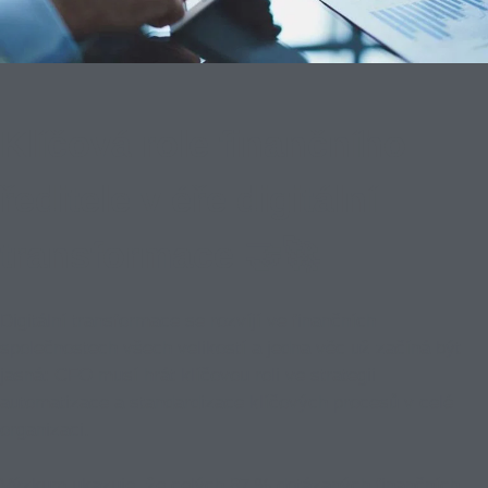
Klíčová role finančního
ředitele v éře digitální
transformace 🤝🚀
Digitální transformace se rozvíjí ve finančních
společnostech všech velikostí a jedna věc už začíná být
jasná:
CFO musí hrát klíčovou roli ve strategii
automatizace a standardizace klíčových procesů v celé
organizaci.
Výzkum ukazuje, že celých 87 % dotázaných finančních