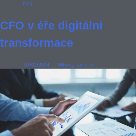
Posted in
blog
CFO v éře digitální
transformace
Posted on
07/02/2024
by
Mikołaj Janeczek