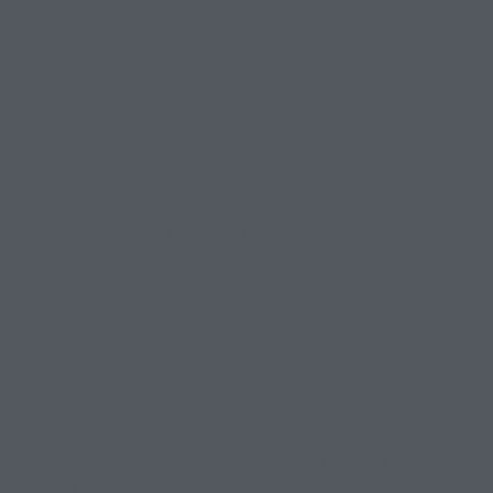
každý uživatel sám vytvářet roboty, které
automatizují každodenní úkoly ve firmě.
𝗦𝘁𝘂𝗱𝗶𝗼 𝗪𝗲𝗯 nabízí mnoho výhod:
– snadné použití 📖
– není třeba instalovat software 💻
– možnost vytvářet roboty bez nutnosti technických
znalostí ⚙️
– integrace s dalšími nástroji RPA 🔗
– možnost nasazení robotů v cloudu ☁️
Pomocí aplikace Studio Web může každý
zaměstnanec vytvářet roboty, které
automatizují každodenní úkoly ve společnosti.
Školení UiPath, které nabízí XELTO DIGITAL, je skvělý
způsob, jak se dozvědět více o Studio Web, a jak se naučit
vytvářet RPA roboty.. 👩‍💻 Školení pokrývá základy