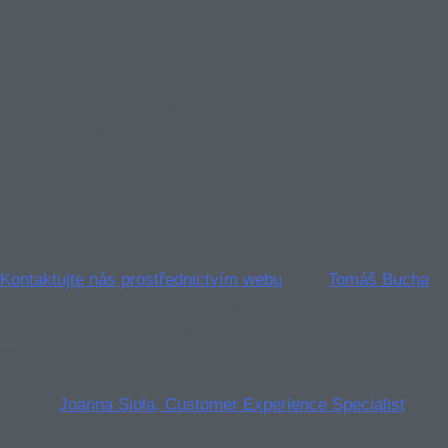
Automatizace finančních procesů není jen trend, ale
budoucnost, která organizacím přinese vyšší efektivitu a
konkurenceschopnost. Finanční ředitel musí vést
organizaci k digitální transformaci tím, že se zaměří na
automatizaci, standardizaci a integraci technologií, ale také
zároveň využije potenciál zaměstnanců.
Tento pokrokový přístup přinese efektivitu a
konkurenční výhodu v dynamickém obchodním světě 💪
📈.
Kontaktujte nás prostřednictvím webu
nebo
Tomáš Bucha
a
společně probereme, jak vám můžeme pomoci
zautomatizovat účetní a finanční procesy vaší společnosti
💬
Author:
Joanna Sioła, Customer Experience Specialist