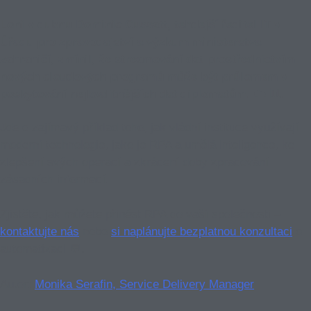
Loni v dubnu Dominic Cussatt, tehdejší ředitel IT v
Úřadu pro zpravodajství a výzkum ministerstva
zahraničí, zmínil, že streamování dat prostřednictvím
nových cloudových programů může být průlomem v
poskytování nejkvalitnějších dat diplomatům. ☁️ 📊.
Jde o zajímavý příklad toho, jak vládní instituce využívají
moderní technologie, jako je RPA a umělá inteligence, ke
zlepšení svých operací a zkrácení doby zpracování
zásadních informací.
Zjistěte, jak můžete přinést RPA do vaší společnosti –
kontaktujte nás
nebo
si naplánujte bezplatnou konzultaci
o
automatizaci 💬.
Autor:
Monika Serafin, Service Delivery Manager