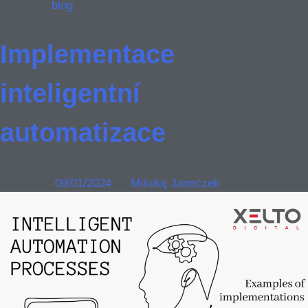
Posted in
blog
Implementace
inteligentní
automatizace
Posted on
09/01/2024
by
Mikołaj Janeczek