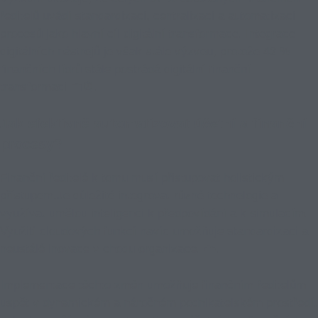
ředitelů uvádí standardizaci, centralizaci a automatizaci
procesů jako hlavní cíl digitální transformace. Integrace
digitálních nástrojů je však stále výzvou, protože 42 %
finančních lídrů stále postrádá digitální finanční
transformaci 💼⏰.
Jak efektivně automatizovat účetní a finanční
procesy?
Finanční ředitelé k tomu musí přistupovat holistickým
přístupem.
Je důležité integrovat různé technologie a
využívat umělou inteligenci k předpovídání a k simulacím.
Využití cloudových funkcí navíc umožňuje standardizaci a
neustálé inovace v chodu organizace.
☁️.
Implementace těchto změn umožňuje finančním ředitelům
uspět v dynamickém a náročném podnikatelském prostředí.