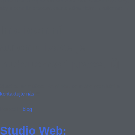
společnost schopna modernizovat své základní systémy,
aby sjednotila procesy, data a zákaznickou zkušenost. 📊
Inteligentní
automatizace je
budoucností práce. 🤖
Zjistěte, jak můžete IPA přinést do svého podnikání a
kontaktujte nás
💬
Posted in
blog
Studio Web: