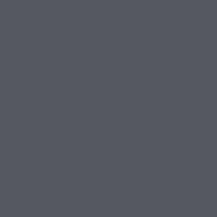
situace. To zajišťuje, že kvalita a rychlost přepravních
operací zůstanou konzistentní, bez ohledu na denní nebo
noční dobu.
Výsledkem je méně chyb, vyšší úroveň
přesnosti a větší efektivita a spolehlivost
operací dispečerů. 💯
Kromě toho může automatizace poskytovat aktualizace a
nejnovější informace v reálném čase, starat se o
dodržování předpisů a optimalizovat trasy na základě
proměnných, jako je třeba provoz nebo povětrnostní
podmínky. Všechny tyto informace poskytnuté příslušným
pracovníkům umožňují efektivnější řízení vozového parku.
🚐
RPA není jen o automatizaci úkolů. Jde také o podporu
symbiotického vztahu mezi lidmi a technologiemi pro