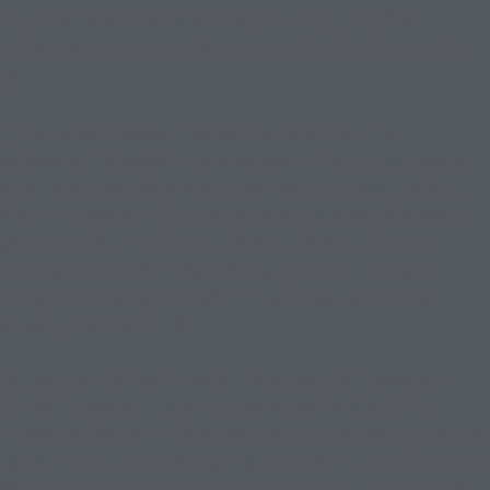
zrychlit a automatizovat procesy, zvýšit
přesnost a zpracovávat data 24 hodin denně.
🤖
1️⃣ Zahraniční platební společnost používá IPA k
zefektivnění získávání dat a vstupu z více zdrojů, včetně
komunikace se zákaznickým servisem, e-mailů, zpráv a
firemních aplikací. Cílem je aktualizovat kritické aspekty,
jako jsou zákaznická data, nákupy, zásilky, zásoby a
informace o doručení. Společnost využila sílu umělé
inteligence a strojového učení k automatizaci procesu
analýzy dokumentů. 📄
2️⃣ Jedním z příkladů využití IPA je testování reklamních
formátů v aplikaci hudební streamovací služby. Dříve
museli zaměstnanci ručně testovat každou reklamu, aby se
ujistili, že zvuk a grafika splňují specifikace každé reklamy.
Nyní ale dokázali tento proces automatizovat pomocí IPA,