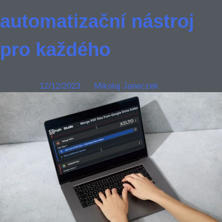
automatizační nástroj
pro každého
Posted on
12/12/2023
by
Mikołaj Janeczek