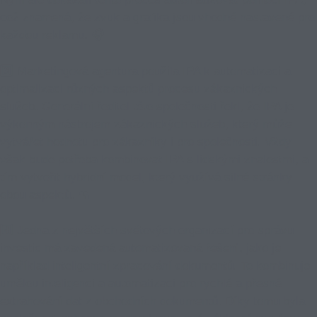
což znamená, že zvuk a grafika jsou vhodně nastavené pro
každou reklamu. 🎧
3️⃣ Marketingová agentura použila IPA k automatizaci a
optimalizaci různých aspektů procesu zákaznických
služeb. Generální ředitel této společnosti řekl, že IPA je
výkonným nástrojem zákaznických služeb, který může
vytvářet hodnotu pro zákazníky i pro společnosti. Vždy
však bude potřeba kombinovat IPA s lidskými znalostmi, a
tím vytvořit hybridní model, který využívá silné stránky
obou aspektů. 👥
4️⃣ Jedna z největších světových organizací pro správu
investic má zavedená automatizovaná řešení, jako je
například inteligentní zpracování dokumentů. To kombinuje
umělou inteligenci a automatizaci pro rychlé a přesné
extrahování dat z obchodních dokumentů. Díky tomu byla