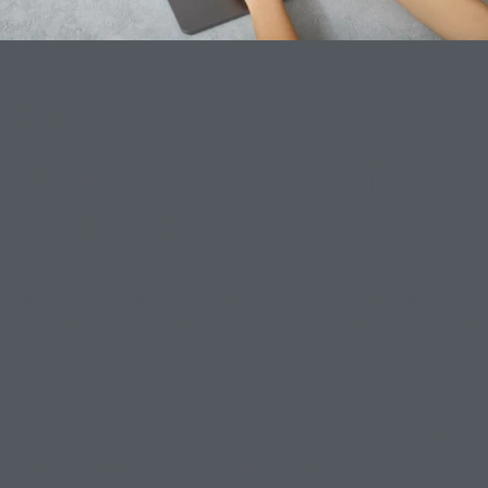
𝗦𝘁𝘂𝗱𝗶𝗼 𝗪𝗲𝗯:
automatizační nástroj pro
každého 👩‍💻👨‍💻
Studio Web je nástroj od UiPath pro vytváření a nasazování
procesních robotů (RPA) ve webovém prohlížeči. Umožňí
Vám vytvářet roboty bez nutnosti instalace softwaru do
vašeho počítače.
Web Studio se snadno používá a nevyžaduje
žádné technické znalosti. Díky tomu může