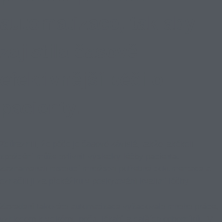
automatizace, tak aby
zajistila časově
efektivnější péči o
pacienty.
Zdůraznili, že péče je časově závislá, takže jakékoli
zpoždění může ovlivnit výsledky léčby pacienta.
Zaznamenali rostoucí množství potřebné dokumentace a
označili ji za překážku v poskytování kvalitní léčby.
Zavedení takovéto automatizace vyžadovalo mnoho práce,
vzhledem k velkému počtu lékařů a dalších odborníků. V