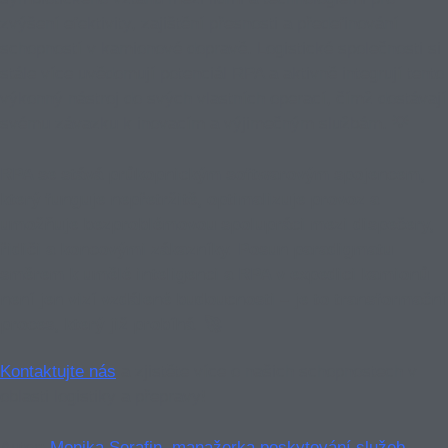
zvýšení efektivity, zajištění přesnosti a předefinování
schopností v kamionové dopravě. Logistické společnosti si
stále více uvědomují potenciál RPA a aktivně integrují tento
výkonný nástroj do svých vlastních operací, čímž dostávají
svému závazku k inovacím a výjimečným službám. 💡
RPA se stává průkopnickým softwarovým spojencem,
který funguje nepřetržitě, optimalizuje provoz a
umožňuje bezproblémovou spolupráci mezi dispečery,
řidiči a koncovými zákazníky. Posun paradigmatu
směrem k umělé inteligenci a RPA v expedici kamionů
není jen vizí vzdálené budoucnosti – je to transformační
proces, který již probíhá. 🚀
Kontaktujte nás
a zjistěte více o našich schopnostech v
oblasti logistiky a přepravy!
Autor:
Monika Serafin, manažerka poskytování služeb