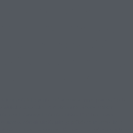
obrovským průlomem v
optimalizaci procesů,
které jsou obzvláště
složité. Jedním z nich je
i nákladní doprava! 🚛
Sektor nočních distributorů a provoz mimo pracovní dobu
získává z používání RPA obrovské výhody. Během
obtížných časových období dokáže RPA bez únavy
zvládnout několik úkolů, jako je průběžné informování o
aktuálním stavu, anebo rychlá reakce na nečekané krizové