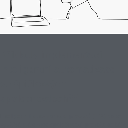
Příklady implementací
inteligentní automatizace
ve špičkových
společnostech💡
Inteligentní automatizaci procesů (IPA) dnes
využívá stále více společností, protože dokáže