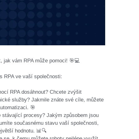
vat, jak vám RPA může pomoci! 🎯💻
i s RPA ve vaší společnosti:
omocí RPA dosáhnout? Chcete zvýšit
znické služby? Jakmile znáte své cíle, můžete
automatizaci. 🎯
e stávající procesy? Jakým způsobem jsou
umíte současnému stavu vaší společnosti,
ejvětší hodnotu. 📊🔍
e se, k čemu můžete roboty nejlépe využít.