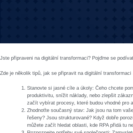
Jste připraveni na digitální transformaci? Pojďme se podí
Zde je několik tipů, jak se připravit na digitální transformac
Stanovte si jasné cíle a úkoly: Čeho chcete p
produktivitu, snížit náklady, nebo zlepšit záka
začít vybírat procesy, které budou vhodné pro 
Zhodnoťte současný stav: Jak jsou na tom vaš
řešeny? Jsou strukturované? Když dobře poroz
můžete začít hledat oblasti, kde RPA přidá tu n
Rozpoznejte potřeby své společnosti: Zamyslet