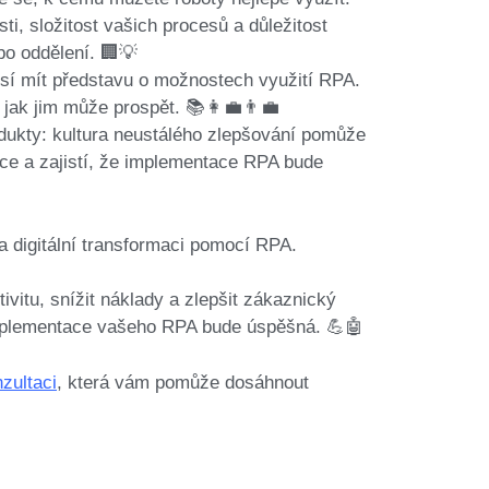
sti, složitost vašich procesů a důležitost
bo oddělení. 🏢💡
í mít představu o možnostech využití RPA.
, jak jim může prospět. 📚👩‍💼👨‍💼
odukty: kultura neustálého zlepšování pomůže
zace a zajistí, že implementace RPA bude
a digitální transformaci pomocí RPA.
vitu, snížit náklady a zlepšit zákaznický
 implementace vašeho RPA bude úspěšná. 💪🤖
zultaci
, která vám pomůže dosáhnout