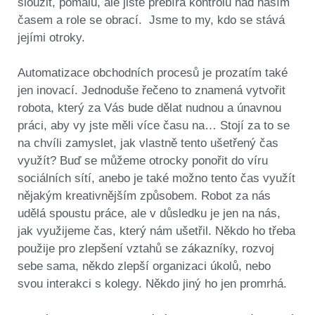
sloužit, pomalu, ale jistě přebírá kontrolu nad naším
časem a role se obrací. Jsme to my, kdo se stává
jejími otroky.
Automatizace obchodních procesů je prozatím také
jen inovací. Jednoduše řečeno to znamená vytvořit
robota, který za Vás bude dělat nudnou a únavnou
práci, aby vy jste měli více času na… Stojí za to se
na chvíli zamyslet, jak vlastně tento ušetřený čas
využít? Buď se můžeme otrocky ponořit do víru
sociálních sítí, anebo je také možno tento čas využít
nějakým kreativnějším způsobem. Robot za nás
udělá spoustu práce, ale v důsledku je jen na nás,
jak využijeme čas, který nám ušetřil. Někdo ho třeba
použije pro zlepšení vztahů se zákazníky, rozvoj
sebe sama, někdo zlepší organizaci úkolů, nebo
svou interakci s kolegy. Někdo jiný ho jen promrhá.