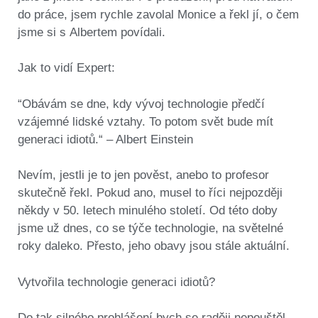
do práce, jsem rychle zavolal Monice a řekl jí, o čem
jsme si s Albertem povídali.
Jak to vidí Expert:
“Obávám se dne, kdy vývoj technologie předčí
vzájemné lidské vztahy. To potom svět bude mít
generaci idiotů.“ – Albert Einstein
Nevím, jestli je to jen pověst, anebo to profesor
skutečně řekl. Pokud ano, musel to říci nejpozději
někdy v 50. letech minulého století. Od této doby
jsme už dnes, co se týče technologie, na světelné
roky daleko. Přesto, jeho obavy jsou stále aktuální.
Vytvořila technologie generaci idiotů?
Do tak silného prohlášení bych se raději nepouštěl.