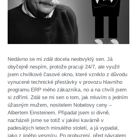
Nedávno se mi zdál docela neobvyklý sen. Já
obyčejně nespím, protože pracuji 24/7, ale využil
jsem chvilkové časové okno, které vzniklo z důvodu
vynucené technické přestávky v provozu hlavního
programu ERP mého zákazníka, no a na chvíli jsem
si zdříml. Zdál se mi sen o tom, jak mluvím s jedním
úžasným mužem, nositelem Nobelovy ceny –
Albertem Einsteinem. Připadal jsem si divně,
nacházeli jsme se totiž v jakési kavárně v
padesátých letech minulého století, a já vypadal,
jako z jiného vesmíru. Po probuzení, před návratem