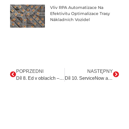
Vliv RPA Automatizace Na
Efektivitu Optimalizace Trasy
Nákladních Vozidel
POPRZEDNI
NASTĘPNY
Díl 8. Ed v oblacích – NetSuite jako příklad automatizace cloudových ERP systémů
Díl 10. ServiceNow a dress code – Mají něco společného?