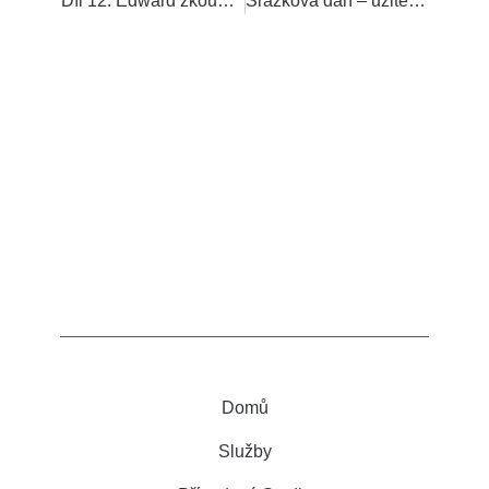
Díl 12. Edward zkoumá tajemství filozofie LEAN SIX SIGMA
Srážková daň – užitečnost hlasových robotů (II)
Domů
Služby