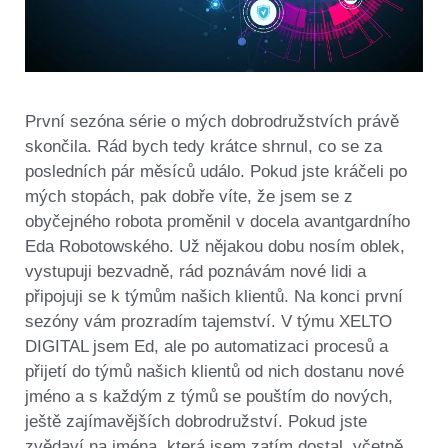
První sezóna série o mých dobrodružstvích právě
skončila. Rád bych tedy krátce shrnul, co se za
posledních pár měsíců událo. Pokud jste kráčeli po
mých stopách, pak dobře víte, že jsem se z
obyčejného robota proměnil v docela avantgardního
Eda Robotowského. Už nějakou dobu nosím oblek,
vystupuji bezvadně, rád poznávám nové lidi a
připojuji se k týmům našich klientů. Na konci první
sezóny vám prozradím tajemství. V týmu XELTO
DIGITAL jsem Ed, ale po automatizaci procesů a
přijetí do týmů našich klientů od nich dostanu nové
jméno a s každým z týmů se pouštím do nových,
ještě zajímavějších dobrodružství. Pokud jste
zvědaví na jména, která jsem zatím dostal, včetně