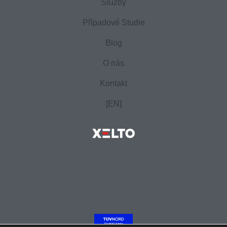
Služby
Případové Studie
Blog
O nás
Kontakt
[EN]