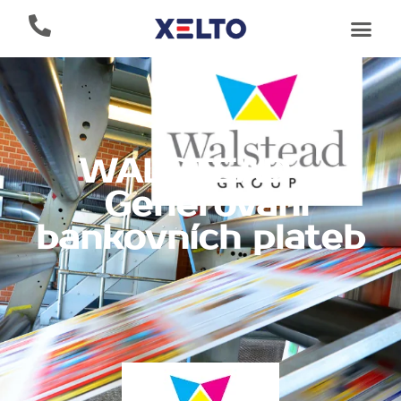
WALSTEAD –
Generování
bankovních plateb