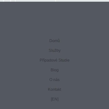
Domů
Služby
Případové Studie
Blog
O nás
Kontakt
[EN]