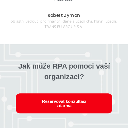
Robert Zymon
oblastní vedoucí pro finanční daně a účetnictví, hlavní účetní,
TRANS.EU GROUP S.A.
Jak může RPA pomoci vaší
organizaci?​
Rezervovat konzultaci
zdarma