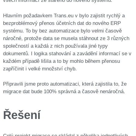
všech informací ze starého do nového systému.
Hlavním požadavkem Trans.eu v bylo zajistit rychlý a
bezproblémový přenos účetních dat do nového ERP
systému. To by bez automatizace bylo velmi časově
náročné, protože data se musela stáhnout ze 3 různých
společností a každá z nich používala jiné typy
dokumentů. I logika stahování a zavádění informací se v
každém případě lišila a to by mohlo během přenosu
zapříčinit i velké množství chyb.
Připravili jsme proto automatizaci, která zajistila to, že
migrace dat bude 100% správná a časově nenáročná.
Řešení
Celý projekt migrace se skládal z několika jednotlivých