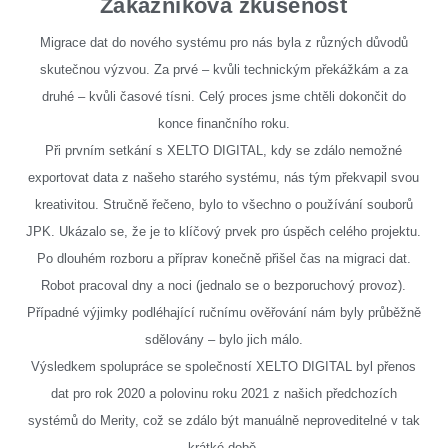
Zákazníkova zkušenost
Migrace dat do nového systému pro nás byla z různých důvodů
skutečnou výzvou. Za prvé – kvůli technickým překážkám a za
druhé – kvůli časové tísni. Celý proces jsme chtěli dokončit do
konce finančního roku.
Při prvním setkání s XELTO DIGITAL, kdy se zdálo nemožné
exportovat data z našeho starého systému, nás tým překvapil svou
kreativitou. Stručně řečeno, bylo to všechno o používání souborů
JPK. Ukázalo se, že je to klíčový prvek pro úspěch celého projektu.
Po dlouhém rozboru a příprav konečně přišel čas na migraci dat.
Robot pracoval dny a noci (jednalo se o bezporuchový provoz).
Případné výjimky podléhající ručnímu ověřování nám byly průběžně
sdělovány – bylo jich málo.
Výsledkem spolupráce se společností XELTO DIGITAL byl přenos
dat pro rok 2020 a polovinu roku 2021 z našich předchozích
systémů do Merity, což se zdálo být manuálně neproveditelné v tak
krátké době.